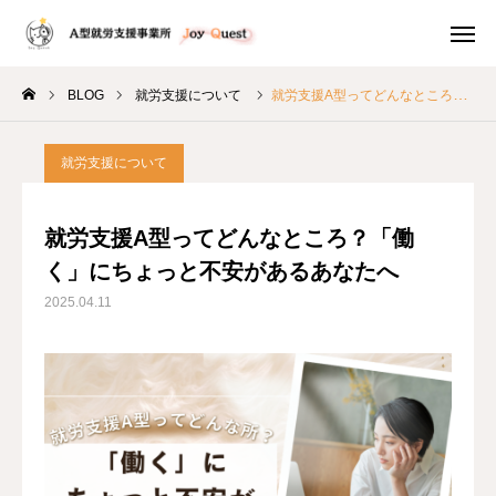
SHOP
事業公式 Instagram
BLOG
就労支援について
就労支援A型ってどんなところ？「働く」にちょっと不安があるあなたへ
店舗 instagram
アクセス
就労支援について
お問い合わせ
就労支援A型ってどんなところ？「働
ご利用のながれ
く」にちょっと不安があるあなたへ
2025.04.11
マルシェ出店情報
制作販売
ブログ
採用情報